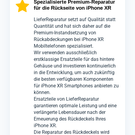
fortschrittliche Technologien, um die genaue
ausschließlich mit spezialisierten
Kontrolle durch unsere Qualitätsabteilung,
Spezialisierte Premium-Reparatur
für die Rückseite von iPhone XR
Ursache der Beschädigungen am
Werkzeugen geöffnet, um den
die das Rückgehäuse Ihres Mobilgeräts
Hinterdeckel zu ermitteln.
bestmöglichen Schutz zu gewährleisten.
iPhone XR nochmals gründlich überprüft.
LieferReparatur setzt auf Qualität statt
Wir wissen, wie unverzichtbar Ihr Mobilgerät
Es handelt sich hierbei um eine Reparatur
Erst wenn alle Tests bestanden sind, wird Ihr
Quantität und hat sich daher auf die
Premium-Instandsetzung von
iPhone XR für Sie ist, daher garantieren wir
des iPhone XR Rückgehäuses.
Mobiltelefon iPhone XR für den Versand
Rückabdeckungen bei iPhone XR
eine schnelle und präzise Serviceleistung,
Dabei wird die beschädigte Rückabdeckung
freigegeben.
Mobiltelefonen spezialisiert.
ohne bei der Qualität Kompromisse
Ihres Geräts iPhone XR entfernt und durch
Dieser Prozess minimiert ärgerliche
Wir verwenden ausschließlich
einzugehen.
ein hochwertiges, neues Backcover ersetzt,
Reklamationen, die sonst zu weiteren
erstklassige Ersatzteile für das hintere
Gehäuse und investieren kontinuierlich
Sollten die Probleme nicht ausschließlich
um die Optik und Funktionalität Ihres
Ausfallzeiten führen könnten.
in die Entwicklung, um auch zukünftig
auf das iPhone XR Backcover beschränkt
Mobilgeräts wiederherzustellen.
die besten verfügbaren Komponenten
sein, informieren wir Sie umgehend und
für iPhone XR Smartphones anbieten zu
können.
werden nach Ihrer Zustimmung notwendige
Ersatzteile von LieferReparatur
Reparaturen an anderen Komponenten
garantieren optimale Leistung und eine
vornehmen.
verlängerte Lebensdauer nach der
Erneuerung des Rückdeckels Ihres
iPhone XR.
Die Reparatur des Rückdeckels wird