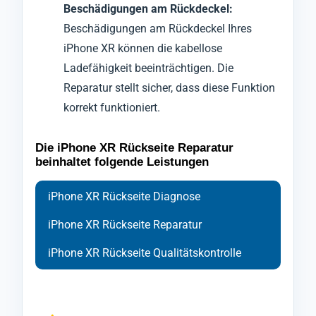
Beschädigungen am Rückdeckel:
Beschädigungen am Rückdeckel Ihres
iPhone XR können die kabellose
Ladefähigkeit beeinträchtigen. Die
Reparatur stellt sicher, dass diese Funktion
korrekt funktioniert.
Die iPhone XR Rückseite Reparatur
beinhaltet folgende Leistungen
iPhone XR Rückseite Diagnose
iPhone XR Rückseite Reparatur
iPhone XR Rückseite Qualitätskontrolle
Bei der Diagnose der Rückabdeckung Ihres
Ihr Handy iPhone XR wird zu Beginn der
Nach Abschluss der Reparatur durchläuft Ihr
Handys iPhone XR setzen wir auf
Reparatur sorgfältig geschützt und
Handy iPhone XR eine abschließende