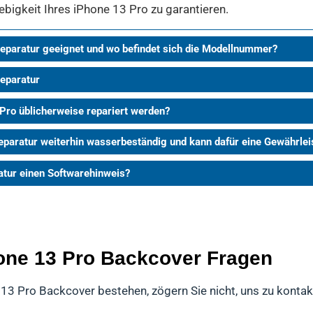
ebigkeit Ihres iPhone 13 Pro zu garantieren.
eparatur geeignet und wo befindet sich die Modellnummer?
Reparatur
 Pro üblicherweise repariert werden?
eparatur weiterhin wasserbeständig und kann dafür eine Gewährl
atur einen Softwarehinweis?
hone 13 Pro Backcover Fragen
 13 Pro Backcover bestehen, zögern Sie nicht, uns zu kontak