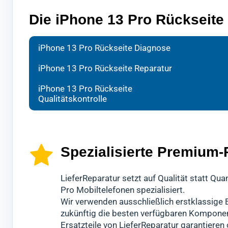
Die iPhone 13 Pro Rückseite 
Bei d
Ihr H
Nach 
iPhone 13 Pro Rückseite Diagnose
Techn
spezi
durch
iPhone 13 Pro Rückseite Reparatur
Wir w
Es ha
gründ
iPhone 13 Pro Rückseite
schne
Dabei
Erst 
Qualitätskontrolle
Sollt
hochw
freig
info
wiede
Diese
ande
könn
Spezialisierte Premium-
LieferReparatur setzt auf Qualität statt Q
Pro Mobiltelefonen spezialisiert.
Wir verwenden ausschließlich erstklassige E
zukünftig die besten verfügbaren Komponen
Ersatzteile von LieferReparatur garantiere