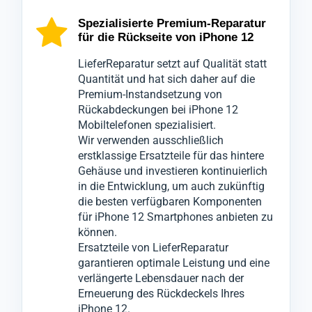
fortschrittliche Technologien, um die genaue
ausschließlich mit spezialisierten
Kontrolle durch unsere Qualitätsabteilung,
Spezialisierte Premium-Reparatur
für die Rückseite von iPhone 12
Ursache der Beschädigungen am
Werkzeugen geöffnet, um den
die das Rückgehäuse Ihres Mobilgeräts
Hinterdeckel zu ermitteln.
bestmöglichen Schutz zu gewährleisten.
iPhone 12 nochmals gründlich überprüft.
LieferReparatur setzt auf Qualität statt
Wir wissen, wie unverzichtbar Ihr Mobilgerät
Es handelt sich hierbei um eine Reparatur
Erst wenn alle Tests bestanden sind, wird Ihr
Quantität und hat sich daher auf die
Premium-Instandsetzung von
iPhone 12 für Sie ist, daher garantieren wir
des iPhone 12 Rückgehäuses.
Mobiltelefon iPhone 12 für den Versand
Rückabdeckungen bei iPhone 12
eine schnelle und präzise Serviceleistung,
Dabei wird die beschädigte Rückabdeckung
freigegeben.
Mobiltelefonen spezialisiert.
ohne bei der Qualität Kompromisse
Ihres Geräts iPhone 12 entfernt und durch
Dieser Prozess minimiert ärgerliche
Wir verwenden ausschließlich
einzugehen.
ein hochwertiges, neues Backcover ersetzt,
Reklamationen, die sonst zu weiteren
erstklassige Ersatzteile für das hintere
Gehäuse und investieren kontinuierlich
Sollten die Probleme nicht ausschließlich
um die Optik und Funktionalität Ihres
Ausfallzeiten führen könnten.
in die Entwicklung, um auch zukünftig
auf das iPhone 12 Backcover beschränkt
Mobilgeräts wiederherzustellen.
die besten verfügbaren Komponenten
sein, informieren wir Sie umgehend und
für iPhone 12 Smartphones anbieten zu
können.
werden nach Ihrer Zustimmung notwendige
Ersatzteile von LieferReparatur
Reparaturen an anderen Komponenten
garantieren optimale Leistung und eine
vornehmen.
verlängerte Lebensdauer nach der
Erneuerung des Rückdeckels Ihres
iPhone 12.