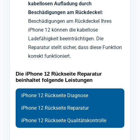
kabellosen Aufladung durch
Beschädigungen am Rückdeckel:
Beschädigungen am Rückdeckel Ihres
iPhone 12 können die kabellose
Ladefähigkeit beeinträchtigen. Die
Reparatur stellt sicher, dass diese Funktion
korrekt funktioniert.
Die iPhone 12 Rückseite Reparatur
beinhaltet folgende Leistungen
iPhone 12 Rückseite Diagnose
iPhone 12 Rückseite Reparatur
iPhone 12 Rückseite Qualitätskontrolle
Bei der Diagnose der Rückabdeckung Ihres
Ihr Handy iPhone 12 wird zu Beginn der
Nach Abschluss der Reparatur durchläuft Ihr
Handys iPhone 12 setzen wir auf
Reparatur sorgfältig geschützt und
Handy iPhone 12 eine abschließende