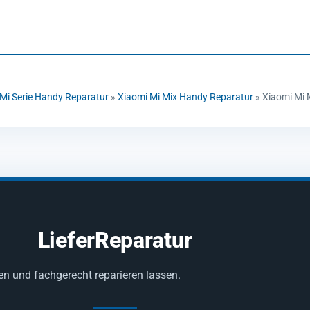
Mi Serie Handy Reparatur
»
Xiaomi Mi Mix Handy Reparatur
»
Xiaomi Mi 
LieferReparatur
en und fachgerecht reparieren lassen.