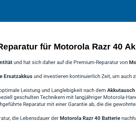
erstehen, dass Ihr
iker die defekten Teile austauschen, keine Schäden am Mot
lich überprüft.
Mobiltelefon Motorola Razr 40
unverzich
s für einen schnellen Service ohne Qualitätsverlust.
ndelt sich hierbei um einen
wenn alle Tests bestanden sind, wird Ihr
Akkutausch
. Dabei wird die def
Gerät Motorola Raz
e das Problem nicht ausschließlich am
rola Razr 40
r Prozess minimiert ärgerliche Reklamationen, die sonst zu 
entfernt und durch einen hochwertigen Premiu
Akku
liegen, werden 
mit Ihrer Zustimmung die notwendigen Komponenten wechse
ten.
Reparatur für Motorola Razr 40 A
ntität
und hat sich daher auf die Premium-Reparatur von
Mo
e Ersatzakkus
und investieren kontinuierlich Zeit, um auch 
n optimale Leistung und Langlebigkeit nach dem
Akkutausch 
eziell geschulten Technikern mit langjähriger Motorola-Han
chgeführte Reparatur mit einer Garantie ab, die die gewohn
ratur, die Lebensdauer der
Motorola Razr 40 Batterie
nachha