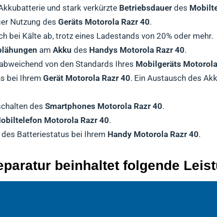
kubatterie und stark verkürzte
Betriebsdauer
des
Mobilt
ger Nutzung des
Geräts Motorola Razr 40
.
ch bei Kälte ab, trotz eines Ladestands von 20% oder mehr.
fblähungen
am
Akku
des
Handys Motorola Razr 40
.
 abweichend von den Standards Ihres
Mobilgeräts Motorola
s bei Ihrem
Gerät Motorola Razr 40
. Ein Austausch des Ak
schalten des
Smartphones Motorola Razr 40
.
obiltelefon Motorola Razr 40
.
 des Batteriestatus bei Ihrem
Handy Motorola Razr 40
.
paratur beinhaltet folgende Leis
er Diagnose Ihres
Abschluss der Reparatur durchläuft Ihr
andy Motorola Razr 40
Smartphones Motorola Razr 40
wird zu Beginn der Reparatur foliert 
Mobiltelefon Motor
setzen wi
ie genaue Ursache der
eugen geöffnet, um den bestmöglichen Schutz zu gewährle
olle durch unsere Qualitätsabteilung, die das
Akkuprobleme
zu identifizieren.
Smartphone M