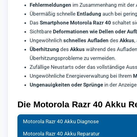
Fehlermeldungen
im Zusammenhang mit der Ak
Übermäßig schnelle
Entladung
auch bei gerin
Das
Smartphone Motorola Razr 40
schaltet si
Sichtbare
Deformationen wie Dellen oder Au
Ungewöhnlich
schnelles Aufladen
des
Akkus
,
Überhitzung
des
Akkus
während des Aufladen
Überhitzungsprobleme zu vermeiden.
Zufällige Neustarts oder das vollständige Aus
Ungewöhnliche Energieverwaltung bei Ihrem
M
Ungenauigkeiten oder Sprünge
in der Anzeige
Die Motorola Razr 40 Akku Re
Bei d
Ihr
Nach 
H
Motorola Razr 40 Akku Diagnose
um d
Werkz
Kontr
Motorola Razr 40 Akku Reparatur