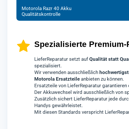
Wir v
Techn
gründ
Motorola Razr 40 Akku
Beste
Es ha
Erst 
Qualitätskontrolle
Sollt
Moto
Diese
nur 
könn
Spezialisierte Premium-
LieferReparatur setzt auf
Qualität statt Qua
spezialisiert.
Wir verwenden ausschließlich
hochwertigst
Motorola Ersatzteile
anbieten zu können.
Ersatzteile von LieferReparatur garantiere
Der Akkuwechsel wird ausschließlich von sp
Zusätzlich sichert LieferReparatur jede dur
Handys gewährleistet.
Mit diesen Standards verspricht LieferRepa