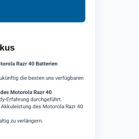
orola Razr 40 entstehen.
tbar ist, daher geben wir unser
ekte Batterie Ihres
r 40
für den Versand freigegeben.
Geräts
weiteren Ausfallzeiten führen
makku ersetzt.
wir Sie darüber informieren und
ln.
kkus
torola Razr 40 Batterien
zukünftig die besten uns verfügbaren
des Motorola Razr 40
.
dy-Erfahrung durchgeführt.
te Akkuleistung des Motorola Razr 40
ltig zu verlängern.