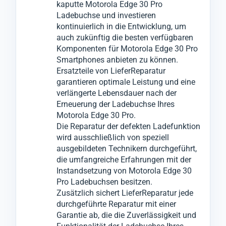
kaputte Motorola Edge 30 Pro
auf die Ladekontakte des Motorola Edge 30
Ladefunktionalität und Konnektivität Ihres
Reklamationen, die sonst zu weiteren
Ladebuchse und investieren
Pro beschränkt sein, informieren wir Sie
Mobilgeräts wiederherzustellen.
Ausfallzeiten führen könnten.
kontinuierlich in die Entwicklung, um
auch zukünftig die besten verfügbaren
umgehend und werden nach Ihrer
Komponenten für Motorola Edge 30 Pro
Zustimmung notwendige Reparaturen an
Smartphones anbieten zu können.
anderen Komponenten vornehmen.
Ersatzteile von LieferReparatur
garantieren optimale Leistung und eine
verlängerte Lebensdauer nach der
Erneuerung der Ladebuchse Ihres
Motorola Edge 30 Pro.
Die Reparatur der defekten Ladefunktion
wird ausschließlich von speziell
ausgebildeten Technikern durchgeführt,
die umfangreiche Erfahrungen mit der
Instandsetzung von Motorola Edge 30
Pro Ladebuchsen besitzen.
Zusätzlich sichert LieferReparatur jede
durchgeführte Reparatur mit einer
Garantie ab, die die Zuverlässigkeit und