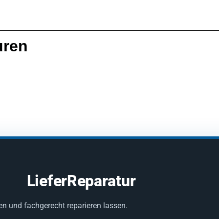
uren
LieferReparatur
en und fachgerecht reparieren lassen.