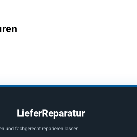
uren
LieferReparatur
en und fachgerecht reparieren lassen.