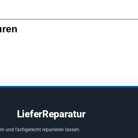
uren
LieferReparatur
en und fachgerecht reparieren lassen.