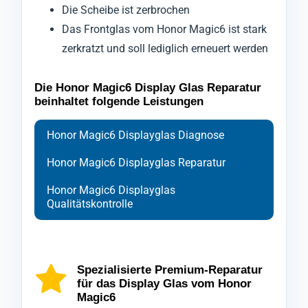
Die Scheibe ist zerbrochen
Das Frontglas vom Honor Magic6 ist stark
zerkratzt und soll lediglich erneuert werden
Die Honor Magic6 Display Glas Reparatur
beinhaltet folgende Leistungen
Honor Magic6 Displayglas Diagnose
Honor Magic6 Displayglas Reparatur
Honor Magic6 Displayglas
Qualitätskontrolle
Bei der Diagnose des Frontglases Ihres
Ihr Mobiltelefon Honor Magic6 wird zu
Nach Abschluss der Reparatur durchläuft Ihr
Handys Honor Magic6 setzen wir auf
Beginn der Reparatur sorgfältig geschützt
Smartphone Honor Magic6 eine
fortschrittliche Technologien, um die genaue
und ausschließlich mit spezialisierten
abschließende Kontrolle durch unsere
Spezialisierte Premium-Reparatur
für das Display Glas vom Honor
Ursache der Beschädigungen am
Werkzeugen geöffnet, um den
Qualitätsabteilung, die die neue Scheibe
Magic6
Displayglas zu ermitteln.
bestmöglichen Schutz, während wir die
Ihres Honor Magic6 nochmals gründlich