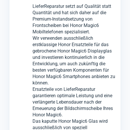
LieferReparatur setzt auf Qualität statt
Wir wissen, wie unverzichtbar Ihr mobiles
Honor Magic6 Displayscheibe wechseln, zu
überprüft.
Quantität und hat sich daher auf die
Gerät Honor Magic6 für Sie ist, daher
gewährleisten.
Erst wenn alle zusammenhängenden
Premium-Instandsetzung von
garantieren wir eine schnelle und präzise
Es handelt sich hierbei um eine Reparatur
Funktionstests bestanden sind, wird Ihr
Frontscheiben bei Honor Magic6
Serviceleistung, ohne bei der Qualität
des Displayglases.
Honor Magic6 für den Versand zu Ihnen
Mobiltelefonen spezialisiert.
Wir verwenden ausschließlich
Kompromisse einzugehen.
Dabei wird das beschädigte Bildschirmglas
freigegeben.
erstklassige Honor Ersatzteile für das
Sollten die Probleme nicht ausschließlich
Ihres Geräts Honor Magic6 entfernt und
Dieser Prozess minimiert ärgerliche
gebrochene Honor Magic6 Displayglas
auf das Honor Magic6 Bildschirmglas
durch ein hochwertiges, neues Ersatzglas
Reklamationen, die sonst zu weiteren
und investieren kontinuierlich in die
beschränkt sein, informieren wir Sie
getauscht, um die Optik und Funktionalität
Ausfallzeiten führen könnten.
Entwicklung, um auch zukünftig die
besten verfügbaren Komponenten für
umgehend und werden nach Ihrer
Ihres Mobilgeräts wiederherzustellen.
Honor Magic6 Smartphones anbieten zu
Zustimmung notwendige Reparaturen,
Diese Premiumgläser wurden von uns auf
können.
Wechsel oder Tausch an anderen
Qualität und Leistung an vielen Honor
Ersatzteile von LieferReparatur
garantieren optimale Leistung und eine
Komponenten vornehmen.
Magic6 Geräten empirisch getestet.
verlängerte Lebensdauer nach der
Für den Glas-Austausch wenden wir ein
Erneuerung der Bildschirmscheibe Ihres
innovatives Verfahren an, bei dem wir das
Honor Magic6.
zerbrochene Glas vom Honor Magic6
Das kaputte Honor Magic6 Glas wird
ausschließlich von speziell
entfernen können, ohne das darunter