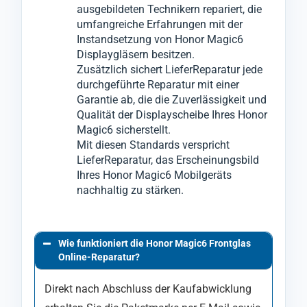
ausgebildeten Technikern repariert, die
liegende LCD- oder OLED-Display zu
umfangreiche Erfahrungen mit der
beschädigen.
Instandsetzung von Honor Magic6
Anschließend montieren wir in einem
Displaygläsern besitzen.
Zusätzlich sichert LieferReparatur jede
weiteren speziellen Verfahren das neue Glas
durchgeführte Reparatur mit einer
an das Display-Modul vom Honor Magic6.
Garantie ab, die die Zuverlässigkeit und
Qualität der Displayscheibe Ihres Honor
Magic6 sicherstellt.
Mit diesen Standards verspricht
LieferReparatur, das Erscheinungsbild
Ihres Honor Magic6 Mobilgeräts
nachhaltig zu stärken.
Wie funktioniert die Honor Magic6 Frontglas
Online-Reparatur?
Direkt nach Abschluss der Kaufabwicklung