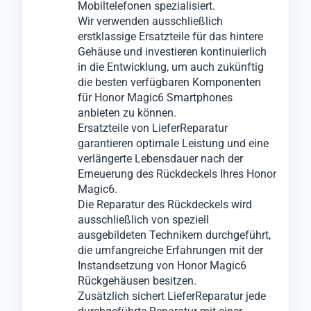
Mobiltelefonen spezialisiert.
Serviceleistung, ohne bei der Qualität
Ihres Geräts Honor Magic6 entfernt und
freigegeben.
Wir verwenden ausschließlich
Kompromisse einzugehen.
durch ein hochwertiges, neues Backcover
Dieser Prozess minimiert ärgerliche
erstklassige Ersatzteile für das hintere
Gehäuse und investieren kontinuierlich
Sollten die Probleme nicht ausschließlich
ersetzt, um die Optik und Funktionalität
Reklamationen, die sonst zu weiteren
in die Entwicklung, um auch zukünftig
auf das Honor Magic6 Backcover
Ihres Mobilgeräts wiederherzustellen.
Ausfallzeiten führen könnten.
die besten verfügbaren Komponenten
beschränkt sein, informieren wir Sie
für Honor Magic6 Smartphones
anbieten zu können.
umgehend und werden nach Ihrer
Ersatzteile von LieferReparatur
Zustimmung notwendige Reparaturen an
garantieren optimale Leistung und eine
anderen Komponenten vornehmen.
verlängerte Lebensdauer nach der
Erneuerung des Rückdeckels Ihres Honor
Magic6.
Die Reparatur des Rückdeckels wird
ausschließlich von speziell
ausgebildeten Technikern durchgeführt,
die umfangreiche Erfahrungen mit der
Instandsetzung von Honor Magic6
Rückgehäusen besitzen.
Zusätzlich sichert LieferReparatur jede