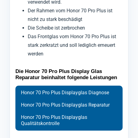
verwendet wird.
Der Rahmen vom Honor 70 Pro Plus ist
nicht zu stark beschädigt
Die Scheibe ist zerbrochen
Das Frontglas vom Honor 70 Pro Plus ist
stark zerkratzt und soll lediglich erneuert
werden
Die Honor 70 Pro Plus Display Glas
Reparatur beinhaltet folgende Leistungen
Honor 70 Pro Plus Displayglas Diagnose
Honor 70 Pro Plus Displayglas Reparatur
Honor 70 Pro Plus Displayglas
Qualitätskontrolle
Bei der Diagnose des Frontglases Ihres
Ihr Mobiltelefon Honor 70 Pro Plus wird zu
Nach Abschluss der Reparatur durchläuft Ihr