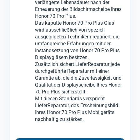
verlängerte Lebensdauer nach der
Für den Glas-Austausch wenden wir ein
Erneuerung der Bildschirmscheibe Ihres
innovatives Verfahren an, bei dem wir das
Honor 70 Pro Plus.
zerbrochene Glas vom Honor 70 Pro Plus
Das kaputte Honor 70 Pro Plus Glas
wird ausschließlich von speziell
entfernen können, ohne das darunter
ausgebildeten Technikern repariert, die
liegende LCD- oder OLED-Display zu
umfangreiche Erfahrungen mit der
beschädigen.
Instandsetzung von Honor 70 Pro Plus
Anschließend montieren wir in einem
Displaygläsern besitzen.
Zusätzlich sichert LieferReparatur jede
weiteren speziellen Verfahren das neue Glas
durchgeführte Reparatur mit einer
an das Display-Modul vom Honor 70 Pro
Garantie ab, die die Zuverlässigkeit und
Plus.
Qualität der Displayscheibe Ihres Honor
70 Pro Plus sicherstellt.
Mit diesen Standards verspricht
LieferReparatur, das Erscheinungsbild
Ihres Honor 70 Pro Plus Mobilgeräts
nachhaltig zu stärken.