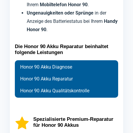
Ihrem
Mobiltelefon Honor 90
.
Ungenauigkeiten oder Sprünge
in der
Anzeige des Batteriestatus bei Ihrem
Handy
Honor 90
.
Die Honor 90 Akku Reparatur beinhaltet
folgende Leistungen
Honor 90 Akku Diagnose
Honor 90 Akku Reparatur
Honor 90 Akku Qualitätskontrolle
Bei der Diagnose Ihres
Ihr
Nach Abschluss der Reparatur durchläuft Ihr
Handy Honor 90
wird zu Beginn der
Smartphones Honor
90
Reparatur foliert und ausschließlich mit
Mobiltelefon Honor 90
setzen wir auf modernste Technologien,
eine abschließende
um die genaue Ursache der
speziellen Werkzeugen geöffnet, um den
Kontrolle durch unsere Qualitätsabteilung,
Akkuprobleme
Spezialisierte Premium-Reparatur
für Honor 90 Akkus
zu identifizieren.
bestmöglichen Schutz zu gewährleisten,
die das
Smartphone Honor 90
nochmals