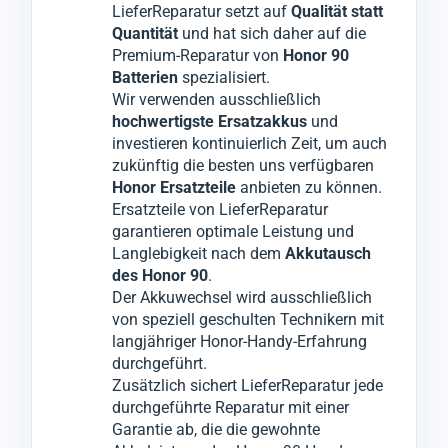
Wir verstehen, dass Ihr
sodass während unserer Techniker die
gründlich überprüft.
Mobiltelefon Honor
LieferReparatur setzt auf
Qualität statt
90
defekten Teile austauschen, keine Schäden
Erst wenn alle Tests bestanden sind, wird Ihr
unverzichtbar ist, daher geben wir unser
Quantität
und hat sich daher auf die
Premium-Reparatur von
Honor 90
Bestes für einen schnellen Service ohne
am Honor 90 entstehen.
Gerät Honor 90
für den Versand
Batterien
spezialisiert.
Qualitätsverlust.
Es handelt sich hierbei um einen
freigegeben.
Wir verwenden ausschließlich
Sollte das Problem nicht ausschließlich am
Akkutausch
Dieser Prozess minimiert ärgerliche
. Dabei wird die defekte Batterie
hochwertigste Ersatzakkus
und
Akku
Ihres
Reklamationen, die sonst zu weiteren
liegen, werden wir Sie darüber
Geräts Honor 90
entfernt und durch
investieren kontinuierlich Zeit, um auch
zukünftig die besten uns verfügbaren
informieren und nur mit Ihrer Zustimmung
einen hochwertigen Premiumakku ersetzt.
Ausfallzeiten führen könnten.
Honor Ersatzteile
anbieten zu können.
die notwendigen Komponenten wechseln.
Ersatzteile von LieferReparatur
garantieren optimale Leistung und
Langlebigkeit nach dem
Akkutausch
des Honor 90
.
Der Akkuwechsel wird ausschließlich
von speziell geschulten Technikern mit
langjähriger Honor-Handy-Erfahrung
durchgeführt.
Zusätzlich sichert LieferReparatur jede
durchgeführte Reparatur mit einer
Garantie ab, die die gewohnte