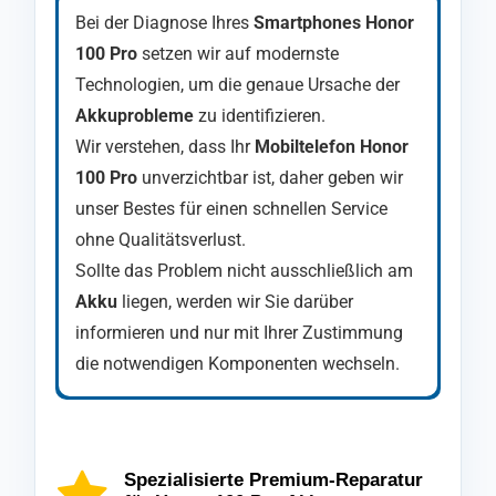
Bei der Diagnose Ihres
Smartphones Honor
100 Pro
setzen wir auf modernste
Technologien, um die genaue Ursache der
Akkuprobleme
zu identifizieren.
Wir verstehen, dass Ihr
Mobiltelefon Honor
100 Pro
unverzichtbar ist, daher geben wir
unser Bestes für einen schnellen Service
ohne Qualitätsverlust.
Sollte das Problem nicht ausschließlich am
Akku
liegen, werden wir Sie darüber
informieren und nur mit Ihrer Zustimmung
die notwendigen Komponenten wechseln.
Ihr
Nach Abschluss der Reparatur durchläuft Ihr
Handy Honor 100 Pro
wird zu Beginn der
Reparatur foliert und ausschließlich mit
Mobiltelefon Honor 100 Pro
eine
speziellen Werkzeugen geöffnet, um den
abschließende Kontrolle durch unsere
Spezialisierte Premium-Reparatur