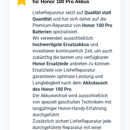
für Honor 100 Pro Akkus
bestmöglichen Schutz zu gewährleisten,
Qualitätsabteilung, die das
Smartphone
sodass während unserer Techniker die
Honor 100 Pro
nochmals gründlich
LieferReparatur setzt auf
Qualität statt
defekten Teile austauschen, keine Schäden
überprüft.
Quantität
und hat sich daher auf die
Premium-Reparatur von
Honor 100 Pro
am Honor 100 Pro entstehen.
Erst wenn alle Tests bestanden sind, wird Ihr
Batterien
spezialisiert.
Es handelt sich hierbei um einen
Gerät Honor 100 Pro
für den Versand
Wir verwenden ausschließlich
Akkutausch
freigegeben.
. Dabei wird die defekte Batterie
hochwertigste Ersatzakkus
und
Ihres
Dieser Prozess minimiert ärgerliche
Geräts Honor 100 Pro
entfernt und
investieren kontinuierlich Zeit, um auch
zukünftig die besten uns verfügbaren
durch einen hochwertigen Premiumakku
Reklamationen, die sonst zu weiteren
Honor Ersatzteile
anbieten zu können.
ersetzt.
Ausfallzeiten führen könnten.
Ersatzteile von LieferReparatur
garantieren optimale Leistung und
Langlebigkeit nach dem
Akkutausch
des Honor 100 Pro
.
Der Akkuwechsel wird ausschließlich
von speziell geschulten Technikern mit
langjähriger Honor-Handy-Erfahrung
durchgeführt.
Zusätzlich sichert LieferReparatur jede
durchgeführte Reparatur mit einer