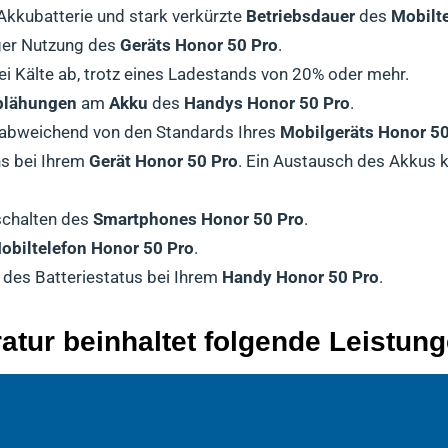
kubatterie und stark verkürzte
Betriebsdauer
des
Mobilt
ger Nutzung des
Geräts Honor 50 Pro
.
ei Kälte ab, trotz eines Ladestands von 20% oder mehr.
fblähungen
am
Akku
des
Handys Honor 50 Pro
.
 abweichend von den Standards Ihres
Mobilgeräts Honor 50
s bei Ihrem
Gerät Honor 50 Pro
. Ein Austausch des Akkus 
schalten des
Smartphones Honor 50 Pro
.
obiltelefon Honor 50 Pro
.
 des Batteriestatus bei Ihrem
Handy Honor 50 Pro
.
atur beinhaltet folgende Leistun
er Diagnose Ihres
Abschluss der Reparatur durchläuft Ihr
andy Honor 50 Pro
Smartphones Honor 50 Pro
wird zu Beginn der Reparatur foliert und 
Mobiltelefon Honor
setzen wir a
ue Ursache der
eugen geöffnet, um den bestmöglichen Schutz zu gewährle
olle durch unsere Qualitätsabteilung, die das
Akkuprobleme
zu identifizieren.
Smartphone H