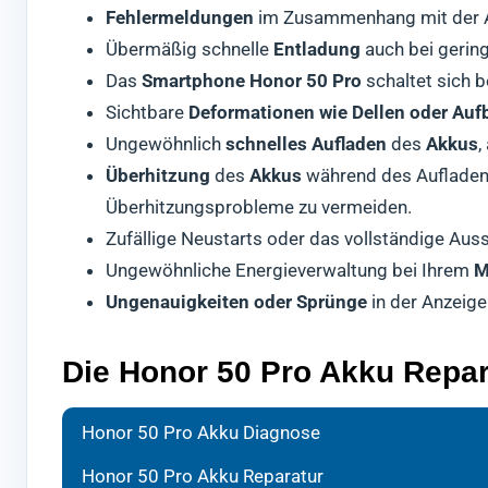
Fehlermeldungen
im Zusammenhang mit der Ak
Übermäßig schnelle
Entladung
auch bei gerin
Das
Smartphone Honor 50 Pro
schaltet sich b
Sichtbare
Deformationen wie Dellen oder Au
Ungewöhnlich
schnelles Aufladen
des
Akkus
,
Überhitzung
des
Akkus
während des Aufladen
Überhitzungsprobleme zu vermeiden.
Zufällige Neustarts oder das vollständige Aus
Ungewöhnliche Energieverwaltung bei Ihrem
M
Ungenauigkeiten oder Sprünge
in der Anzeige
Die Honor 50 Pro Akku Repar
Bei d
Ihr
Nach 
H
Honor 50 Pro Akku Diagnose
gena
Werkz
Kontr
Honor 50 Pro Akku Reparatur