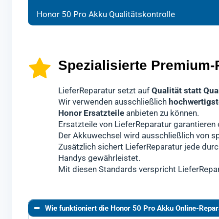
Wir v
Techn
überp
Honor 50 Pro Akku Qualitätskontrolle
für e
Es ha
Erst 
Sollt
50 P
Diese
nur 
könn
Spezialisierte Premium-
LieferReparatur setzt auf
Qualität statt Qua
Wir verwenden ausschließlich
hochwertigst
Honor Ersatzteile
anbieten zu können.
Ersatzteile von LieferReparatur garantiere
Der Akkuwechsel wird ausschließlich von sp
Zusätzlich sichert LieferReparatur jede dur
Handys gewährleistet.
Mit diesen Standards verspricht LieferRepa
Wie funktioniert die Honor 50 Pro Akku Online-Repar