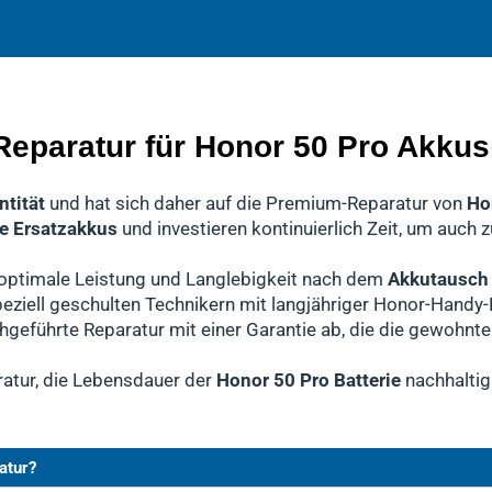
erstehen, dass Ihr
iker die defekten Teile austauschen, keine Schäden am Hon
rüft.
Mobiltelefon Honor 50 Pro
unverzichtbar
inen schnellen Service ohne Qualitätsverlust.
ndelt sich hierbei um einen
wenn alle Tests bestanden sind, wird Ihr
Akkutausch
. Dabei wird die def
Gerät Honor 50 Pro
e das Problem nicht ausschließlich am
ro
r Prozess minimiert ärgerliche Reklamationen, die sonst zu 
entfernt und durch einen hochwertigen Premiumakku erse
Akku
liegen, werden 
mit Ihrer Zustimmung die notwendigen Komponenten wechse
ten.
Reparatur für Honor 50 Pro Akkus
ntität
und hat sich daher auf die Premium-Reparatur von
Ho
e Ersatzakkus
und investieren kontinuierlich Zeit, um auch 
n optimale Leistung und Langlebigkeit nach dem
Akkutausch 
eziell geschulten Technikern mit langjähriger Honor-Handy-
chgeführte Reparatur mit einer Garantie ab, die die gewohn
ratur, die Lebensdauer der
Honor 50 Pro Batterie
nachhaltig
atur?