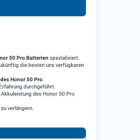
or 50 Pro entstehen.
 ist, daher geben wir unser Bestes
ekte Batterie Ihres
für den Versand freigegeben.
Geräts Honor
weiteren Ausfallzeiten führen
tzt.
wir Sie darüber informieren und
ln.
nor 50 Pro Batterien
spezialisiert.
zukünftig die besten uns verfügbaren
des Honor 50 Pro
.
Erfahrung durchgeführt.
te Akkuleistung des Honor 50 Pro
 zu verlängern.