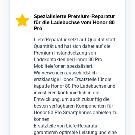
Mobiltelefons Honor 80 Pro setzen wir auf
Reparatur sorgfältig geschützt und
Smartphone Honor 80 Pro eine
fortschrittliche Technologien, um die genaue
ausschließlich mit spezialisierten
abschließende Kontrolle durch unsere
Spezialisierte Premium-Reparatur
für die Ladebuchse vom Honor 80
Ursache der Ladeprobleme zu ermitteln.
Werkzeugen geöffnet, um den
Qualitätsabteilung, die die Ladebuchse Ihres
Pro
Wir wissen, wie unverzichtbar Ihr Mobilgerät
bestmöglichen Schutz zu gewährleisten.
Honor 80 Pro nochmals gründlich überprüft.
LieferReparatur setzt auf Qualität statt
Honor 80 Pro für Sie ist, daher garantieren
Es handelt sich hierbei um eine Reparatur
Erst wenn alle zusammenhängende
Quantität und hat sich daher auf die
wir eine schnelle und präzise
der Ladekontakte.
Funktionstests bestanden sind, wird Ihr
Premium-Instandsetzung von
Serviceleistung, ohne bei der Qualität
Dabei wird die beschädigte Ladebuchse
Mobiltelefon Honor 80 Pro für den Versand
Ladekontakten bei Honor 80 Pro
Kompromisse einzugehen.
Ihres Geräts Honor 80 Pro entfernt und
freigegeben.
Mobiltelefonen spezialisiert.
Wir verwenden ausschließlich
Sollten die Probleme nicht ausschließlich
durch eine hochwertige, neue Ladebuchse
Dieser Prozess minimiert ärgerliche
erstklassige Honor Ersatzteile für die
auf die Ladekontakte des Honor 80 Pro
ersetzt, um die Ladefunktionalität und
Reklamationen, die sonst zu weiteren
kaputte Honor 80 Pro Ladebuchse und
beschränkt sein, informieren wir Sie
Konnektivität Ihres Mobilgeräts
Ausfallzeiten führen könnten.
investieren kontinuierlich in die
umgehend und werden nach Ihrer
wiederherzustellen.
Entwicklung, um auch zukünftig die
besten verfügbaren Komponenten für
Zustimmung notwendige Reparaturen an
Honor 80 Pro Smartphones anbieten zu
anderen Komponenten vornehmen.
können.
Ersatzteile von LieferReparatur
garantieren optimale Leistung und eine