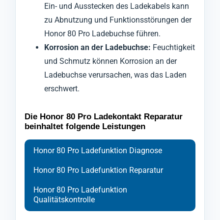
Ein- und Ausstecken des Ladekabels kann
zu Abnutzung und Funktionsstörungen der
Honor 80 Pro Ladebuchse führen.
Korrosion an der Ladebuchse:
Feuchtigkeit
und Schmutz können Korrosion an der
Ladebuchse verursachen, was das Laden
erschwert.
Die Honor 80 Pro Ladekontakt Reparatur
beinhaltet folgende Leistungen
Honor 80 Pro Ladefunktion Diagnose
Honor 80 Pro Ladefunktion Reparatur
Honor 80 Pro Ladefunktion
Qualitätskontrolle
Bei der Diagnose der Ladebuchse Ihres
Ihr Handy Honor 80 Pro wird zu Beginn der
Nach Abschluss der Reparatur durchläuft Ihr