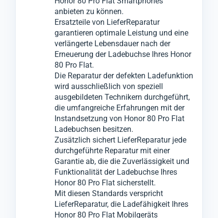
Honor 80 Pro Flat Smartphones
Zustimmung notwendige Reparaturen an
anbieten zu können.
anderen Komponenten vornehmen.
Ersatzteile von LieferReparatur
garantieren optimale Leistung und eine
verlängerte Lebensdauer nach der
Erneuerung der Ladebuchse Ihres Honor
80 Pro Flat.
Die Reparatur der defekten Ladefunktion
wird ausschließlich von speziell
ausgebildeten Technikern durchgeführt,
die umfangreiche Erfahrungen mit der
Instandsetzung von Honor 80 Pro Flat
Ladebuchsen besitzen.
Zusätzlich sichert LieferReparatur jede
durchgeführte Reparatur mit einer
Garantie ab, die die Zuverlässigkeit und
Funktionalität der Ladebuchse Ihres
Honor 80 Pro Flat sicherstellt.
Mit diesen Standards verspricht
LieferReparatur, die Ladefähigkeit Ihres
Honor 80 Pro Flat Mobilgeräts