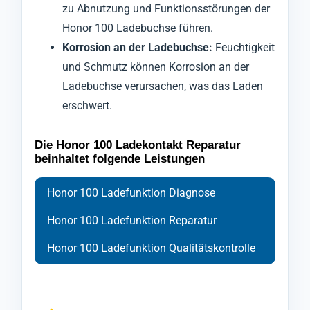
zu Abnutzung und Funktionsstörungen der
Honor 100 Ladebuchse führen.
Korrosion an der Ladebuchse:
Feuchtigkeit
und Schmutz können Korrosion an der
Ladebuchse verursachen, was das Laden
erschwert.
Die Honor 100 Ladekontakt Reparatur
beinhaltet folgende Leistungen
Honor 100 Ladefunktion Diagnose
Honor 100 Ladefunktion Reparatur
Honor 100 Ladefunktion Qualitätskontrolle
Bei der Diagnose der Ladebuchse Ihres
Ihr Handy Honor 100 wird zu Beginn der
Nach Abschluss der Reparatur durchläuft Ihr
Mobiltelefons Honor 100 setzen wir auf
Reparatur sorgfältig geschützt und
Smartphone Honor 100 eine abschließende