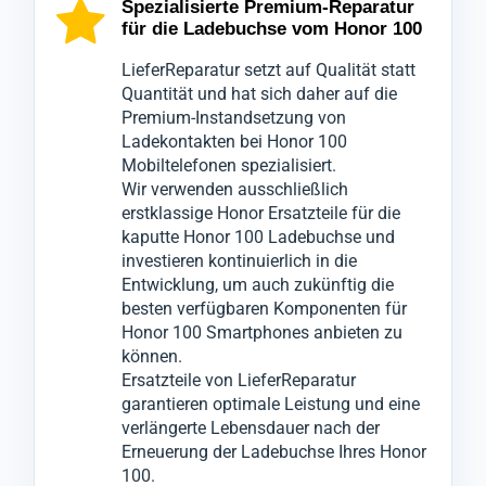
fortschrittliche Technologien, um die genaue
ausschließlich mit spezialisierten
Kontrolle durch unsere Qualitätsabteilung,
Spezialisierte Premium-Reparatur
für die Ladebuchse vom Honor 100
Ursache der Ladeprobleme zu ermitteln.
Werkzeugen geöffnet, um den
die die Ladebuchse Ihres Honor 100
Wir wissen, wie unverzichtbar Ihr Mobilgerät
bestmöglichen Schutz zu gewährleisten.
nochmals gründlich überprüft.
LieferReparatur setzt auf Qualität statt
Honor 100 für Sie ist, daher garantieren wir
Es handelt sich hierbei um eine Reparatur
Erst wenn alle zusammenhängende
Quantität und hat sich daher auf die
Premium-Instandsetzung von
eine schnelle und präzise Serviceleistung,
der Ladekontakte.
Funktionstests bestanden sind, wird Ihr
Ladekontakten bei Honor 100
ohne bei der Qualität Kompromisse
Dabei wird die beschädigte Ladebuchse
Mobiltelefon Honor 100 für den Versand
Mobiltelefonen spezialisiert.
einzugehen.
Ihres Geräts Honor 100 entfernt und durch
freigegeben.
Wir verwenden ausschließlich
Sollten die Probleme nicht ausschließlich
eine hochwertige, neue Ladebuchse ersetzt,
Dieser Prozess minimiert ärgerliche
erstklassige Honor Ersatzteile für die
kaputte Honor 100 Ladebuchse und
auf die Ladekontakte des Honor 100
um die Ladefunktionalität und Konnektivität
Reklamationen, die sonst zu weiteren
investieren kontinuierlich in die
beschränkt sein, informieren wir Sie
Ihres Mobilgeräts wiederherzustellen.
Ausfallzeiten führen könnten.
Entwicklung, um auch zukünftig die
umgehend und werden nach Ihrer
besten verfügbaren Komponenten für
Honor 100 Smartphones anbieten zu
Zustimmung notwendige Reparaturen an
können.
anderen Komponenten vornehmen.
Ersatzteile von LieferReparatur
garantieren optimale Leistung und eine
verlängerte Lebensdauer nach der
Erneuerung der Ladebuchse Ihres Honor
100.