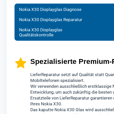
Bei d
Ihr M
Nach 
Nokia X30 Displayglas Diagnose
Techn
mit s
durch
Nokia X30 Displayglas Reparatur
Wir w
X30 D
überp
Nokia X30 Displayglas
schne
Es ha
Erst 
Qualitätskontrolle
Sollt
Dabei
Versa
infor
hochw
Diese
Wech
wiede
könn
Diese
Spezialisierte Premium-
empir
Für d
LieferReparatur setzt auf Qualität statt Qu
Mobiltelefonen spezialisiert.
Glas 
Wir verwenden ausschließlich erstklassige N
besc
Entwicklung, um auch zukünftig die beste
Ansch
Ersatzteile von LieferReparatur garantiere
Modu
Ihres Nokia X30.
Das kaputte Nokia X30 Glas wird ausschließ