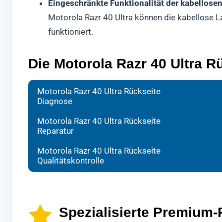
Eingeschränkte Funktionalität der kabellos
Motorola Razr 40 Ultra können die kabellose La
funktioniert.
Die Motorola Razr 40 Ultra R
Bei d
Ihr H
Nach 
Motorola Razr 40 Ultra Rückseite
Diagnose
forts
aussc
Kontr
ermit
gewäh
40 Ul
Motorola Razr 40 Ultra Rückseite
Reparatur
Wir w
Es ha
Erst 
wir e
Dabei
freig
Motorola Razr 40 Ultra Rückseite
Sollt
ein h
Diese
Qualitätskontrolle
sein,
wiede
könn
ande
Spezialisierte Premium-