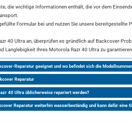
te, die wichtige Informationen enthält, die vor dem Einsend
ransport.
gefüllte Formular bei und nutzen Sie unsere bereitgestellte
r 40 Ultra an, überprüfen es gründlich auf Backcover-Probl
nd Langlebigkeit Ihres Motorola Razr 40 Ultra zu garantieren
ckcover-Reparatur geeignet und wo befindet sich die Modellnumme
ckcover Reparatur
Razr 40 Ultra üblicherweise repariert werden?
ckcover Reparatur weiterhin wasserbeständig und kann dafür ein